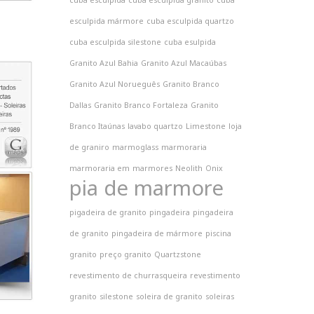
cuba esculpida
cuba esculpida granito
cuba
esculpida mármore
cuba esculpida quartzo
cuba esculpida silestone
cuba esulpida
Granito Azul Bahia
Granito Azul Macaúbas
Granito Azul Norueguês
Granito Branco
Dallas
Granito Branco Fortaleza
Granito
Branco Itaúnas
lavabo quartzo
Limestone
loja
de graniro
marmoglass
marmoraria
marmoraria em
marmores
Neolith
Onix
pia de marmore
pigadeira de granito
pingadeira
pingadeira
de granito
pingadeira de mármore
piscina
granito
preço granito
Quartzstone
revestimento de churrasqueira
revestimento
granito
silestone
soleira de granito
soleiras