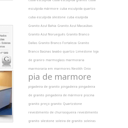
cuba esculpida
cuba esculpida granito
cuba
esculpida mármore
cuba esculpida quartzo
cuba esculpida silestone
cuba esulpida
Granito Azul Bahia
Granito Azul Macaúbas
Granito Azul Norueguês
Granito Branco
Dallas
Granito Branco Fortaleza
Granito
Branco Itaúnas
lavabo quartzo
Limestone
loja
de graniro
marmoglass
marmoraria
marmoraria em
marmores
Neolith
Onix
pia de marmore
pigadeira de granito
pingadeira
pingadeira
de granito
pingadeira de mármore
piscina
granito
preço granito
Quartzstone
revestimento de churrasqueira
revestimento
granito
silestone
soleira de granito
soleiras